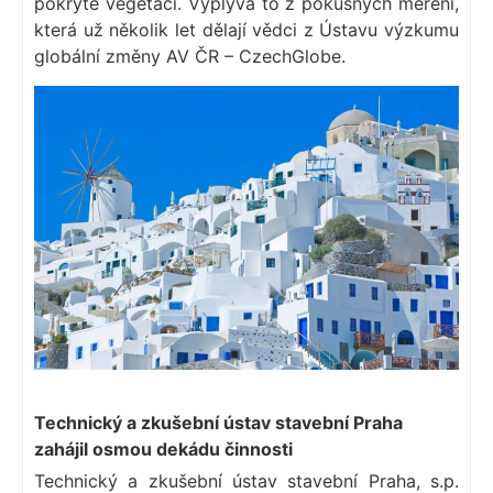
pokryté vegetací. Vyplývá to z pokusných měření,
která už několik let dělají vědci z Ústavu výzkumu
globální změny AV ČR – CzechGlobe.
Technický a zkušební ústav stavební Praha
zahájil osmou dekádu činnosti
Technický a zkušební ústav stavební Praha, s.p.