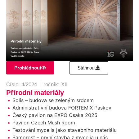
Prohlédnout
Stáhnout
Číslo: 4/2024
ročník: XII
Přírodní materiály
Solis – budova se zeleným srdcem
Administrativní budova FORTEMIX Paskov
Český pavilon na EXPO Ósaka 2025
Pavilon Czech Mush Room
Testování mycelia jako stavebního materiálu
Samorost – první stavba z mycelia u nás