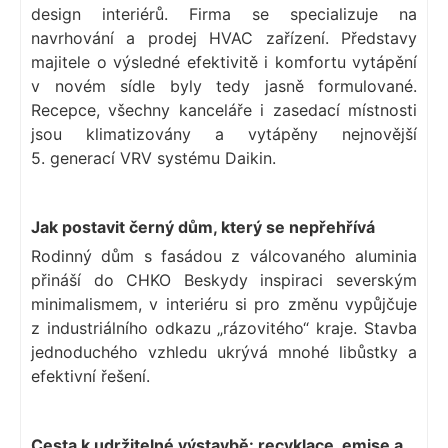
design interiérů. Firma se specializuje na
navrhování a prodej HVAC zařízení. Představy
majitele o výsledné efektivitě i komfortu vytápění
v novém sídle byly tedy jasně formulované.
Recepce, všechny kanceláře i zasedací místnosti
jsou klimatizovány a vytápěny nejnovější
5. generací VRV systému Daikin.
Jak postavit černý dům, který se nepřehřívá
Rodinný dům s fasádou z válcovaného aluminia
přináší do CHKO Beskydy inspiraci severským
minimalismem, v interiéru si pro změnu vypůjčuje
z industriálního odkazu „rázovitého“ kraje. Stavba
jednoduchého vzhledu ukrývá mnohé libůstky a
efektivní řešení.
Cesta k udržitelné výstavbě: recyklace, emise a