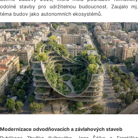
odolné stavby pro udržitelnou budoucnost. Zaujalo mj.
téma budov jako autonomních ekosystémů.
Modernizace odvodňovacích a závlahových staveb
Publikace Zbyňka Kulhavého, Jana Šálka a Františka