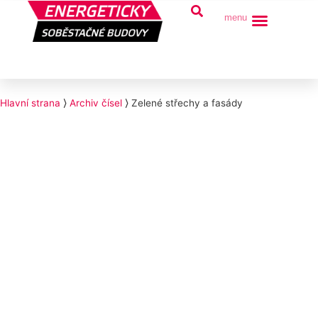
menu
Archiv čísel
Hlavní strana
⟩
Archiv čísel
⟩
Zelené střechy a fasády