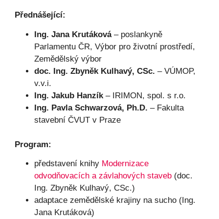
Přednášející:
Ing. Jana Krutáková
– poslankyně
Parlamentu ČR, Výbor pro životní prostředí,
Zemědělský výbor
doc. Ing. Zbyněk Kulhavý, CSc.
– VÚMOP,
v.v.i.
Ing. Jakub Hanzík
– IRIMON, spol. s r.o.
Ing. Pavla Schwarzová, Ph.D.
– Fakulta
stavební ČVUT v Praze
Program:
představení knihy
Modernizace
odvodňovacích a závlahových staveb
(doc.
Ing. Zbyněk Kulhavý, CSc.)
adaptace zemědělské krajiny na sucho (Ing.
Jana Krutáková)